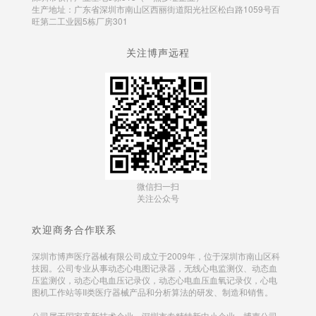
生产地址：广东省深圳市南山区西丽街道阳光社区松白路1059号百
旺第二工业园5栋厂房301
关注博声远程
微信扫一扫
关注公众号
欢迎商务合作联系
深圳市博声医疗器械有限公司成立于2009年，位于深圳市南山区科
技园。公司专业从事动态心电图记录器，无线心电监测仪、动态血
压监测仪，动态心电血压记录仪，动态心电血压血氧记录仪，心电
图机工作站等II类医疗器械产品和分析算法的研发、制造和销售。
公司属于国家高新技术企业，深圳市专精特新中小企业，博声公司