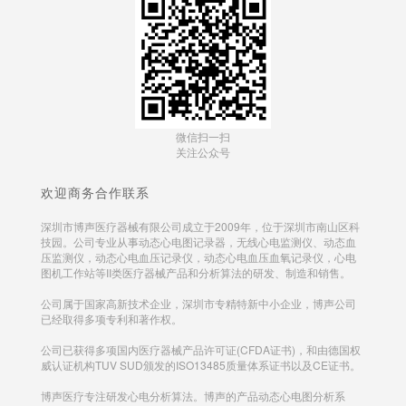
微信扫一扫
关注公众号
欢迎商务合作联系
深圳市博声医疗器械有限公司成立于2009年，位于深圳市南山区科
技园。公司专业从事动态心电图记录器，无线心电监测仪、动态血
压监测仪，动态心电血压记录仪，动态心电血压血氧记录仪，心电
图机工作站等II类医疗器械产品和分析算法的研发、制造和销售。
公司属于国家高新技术企业，深圳市专精特新中小企业，博声公司
已经取得多项专利和著作权。
公司已获得多项国内医疗器械产品许可证(CFDA证书)，和由德国权
威认证机构TUV SUD颁发的ISO13485质量体系证书以及CE证书。
博声医疗专注研发心电分析算法。博声的产品动态心电图分析系